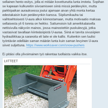
sellainen hento esitys, jolla ei mitään kovettunutta lunta irroteta. Sopihan
se kapeaan kulkureitin siivoamiseen siinä missä perälevykin, mutta
parkkipaikan aurauksessa joutui ajamaan aivan yhtä monta kertaa
edestakaisin kuin perälevynkin kanssa. Siipilumikauha tai
vaihtoehtoisesti U-aura alkoi kiinnostamaan, mutta motivaatio maksaa
sellaisesta yli 6 tonnia on heikko. Sattumoisin tuli amerikkalaisella
nettisivulla näkyviin mainos, jossa mainostettiin puskulevyjä, jotka
vastasivat tavallaan kiinteäsiipistä U-auraa. Siinä ei tarvita sivusiipien
hydrauliikkaa ja saranoita eli laite ei ole kallis. Kuitenkin sen luulisi
työntävän edellään saman määrän lunta kuin saman levyinen U-aura
siivet suljettuna.
https://www.worksaver.com/snow-pushers
Ei pitäisi olla ylivoimainen työ rakentaa tuollaista vaikka itse.
LIITTEET