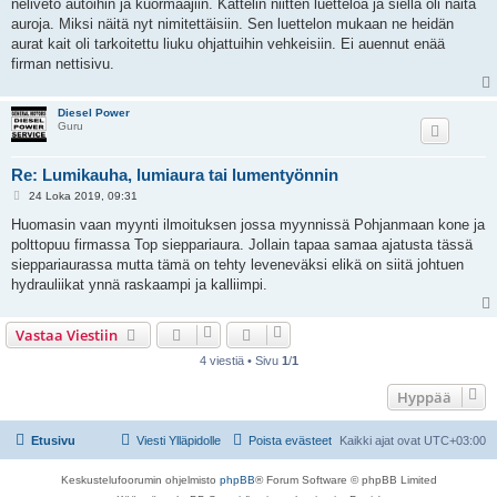
i
neliveto autoihin ja kuormaajiin. Kattelin niitten luetteloa ja siellä oli näitä
auroja. Miksi näitä nyt nimitettäisiin. Sen luettelon mukaan ne heidän
aurat kait oli tarkoitettu liuku ohjattuihin vehkeisiin. Ei auennut enää
firman nettisivu.
Diesel Power
Guru
Re: Lumikauha, lumiaura tai lumentyönnin
V
24 Loka 2019, 09:31
i
e
Huomasin vaan myynti ilmoituksen jossa myynnissä Pohjanmaan kone ja
s
polttopuu firmassa Top sieppariaura. Jollain tapaa samaa ajatusta tässä
t
i
sieppariaurassa mutta tämä on tehty leveneväksi elikä on siitä johtuen
hydrauliikat ynnä raskaampi ja kalliimpi.
Vastaa Viestiin
4 viestiä • Sivu
1
/
1
Hyppää
Etusivu
Viesti Ylläpidolle
Poista evästeet
Kaikki ajat ovat
UTC+03:00
Keskustelufoorumin ohjelmisto
phpBB
® Forum Software © phpBB Limited