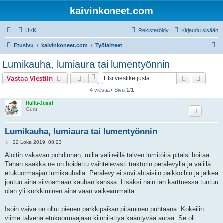
kaivinkoneet.com
UKK
Rekisteröidy
Kirjaudu sisään
E
Etusivu
kaivinkoneet.com
Työlaitteet
t
Lumikauha, lumiaura tai lumentyönnin
s
Etsi
Tarken
Vastaa Viestiin
i
4 viestiä • Sivu
1
/
1
Hullu-Jussi
Guru
Lumikauha, lumiaura tai lumentyönnin
V
22 Loka 2019, 08:23
i
e
Aloitin vakavan pohdinnan, millä välineillä talven lumitöitä pitäisi hoitaa.
s
Tähän saakka ne on hoidettu vaihtelevasti traktorin perälevyllä ja välillä
t
i
etukuormaajan lumikauhalla. Perälevy ei sovi ahtaisiin paikkoihin ja jälkeä
joutuu aina siivoamaan kauhan kanssa. Lisäksi näin iän karttuessa tuntuu
olan yli kurkkiminen aina vaan vaikeammalta.
Isoin vaiva on ollut pienen parkkipaikan pitäminen puhtaana. Kokeilin
viime talvena etukuormaajaan kiinnitettyä kääntyvää auraa. Se oli