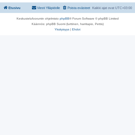
Etusivu
Viesti Ylläpidolle
Poista evästeet
Kaikki ajat ovat
UTC+03:00
Keskustelufoorumin ohjelmisto
phpBB
® Forum Software © phpBB Limited
Käännös: phpBB Suomi (lurttinen, harritapio, Pettis)
Yksityisyys
|
Ehdot