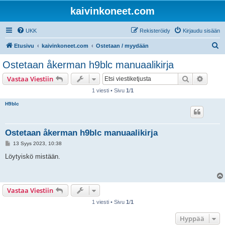
kaivinkoneet.com
UKK
Rekisteröidy
Kirjaudu sisään
E
Etusivu
kaivinkoneet.com
Ostetaan / myydään
t
Ostetaan åkerman h9blc manuaalikirja
s
Etsi
Tarken
Vastaa Viestiin
i
1 viesti • Sivu
1
/
1
H9blc
Ostetaan åkerman h9blc manuaalikirja
V
13 Syys 2023, 10:38
i
e
Löytyiskö mistään.
s
t
i
Vastaa Viestiin
1 viesti • Sivu
1
/
1
Hyppää