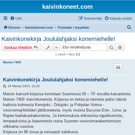
kaivinkoneet.com
UKK
Rekisteröidy
Kirjaudu sisään
E
Etusivu
kaivinkoneet.com
Ostetaan / myydään
t
Kaivinkonekirja Joululahjaksi konemiehelle!
s
Etsi
Tarken
Vastaa Viestiin
i
1 viesti • Sivu
1
/
1
Marion 7400
Kaivinkonekirja Joululahjaksi konemiehelle!
V
26 Marras 2023, 12:20
i
e
Marion kaivurit-kirjassa kerrotaan Suomessa 50 – 70 -luvuilla kaivaneista
s
Marion 7400 -kaivinkoneista. Kirjassa on tietoa ja tarinoita paitsi näistä
t
i
kaikista kolmesta Kemijoki-, Oulujoki- ja Pohjolan Voima -
vesivoimayhtiöiden jättikoneesta, myös muista Bucyrus-Erie-, Lima- ja
Rapier-laahakauhakoneista. Ja kertomuksia erikoisista tapahtumista,
tempauksista ja haavereista noina Suomen vesivoimarakentamisen
vilkkaina vuosina.
Kirjassa on 96 sivua ja runsaasti valokuvia.