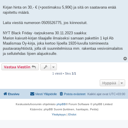
Kirjan hinta on 30,- € (+postimaksu 5,90€) ja sitä on saatavana enää
rajoitettu määrä.
Laita viestiä numeroon 0505526775, jos kiinnostuit.
NYT Black Friday -tarjouksena 30.11.2023 saakka:
Marion kaivurit-kirjan tilaajalle ilmaiseksi samaan pakettiin 1 kpl Ab
Maalismaa Oy-kirja, joka kertoo Iijoella 1920-luvulla toimineesta
puutavarayhtiöstä, jolla oli suunnitelmissa mm. rakentaa vesivoimalaitos
ja sellutehdas Iijoen alajuoksulle.
Vastaa Viestiin
1 viesti • Sivu
1
/
1
Hyppää
Etusivu
Viesti Ylläpidolle
Poista evästeet
Kaikki ajat ovat
UTC+03:00
Keskustelufoorumin ohjelmisto
phpBB
® Forum Software © phpBB Limited
Käännös: phpBB Suomi (lurttinen, harritapio, Pettis)
Yksityisyys
|
Ehdot