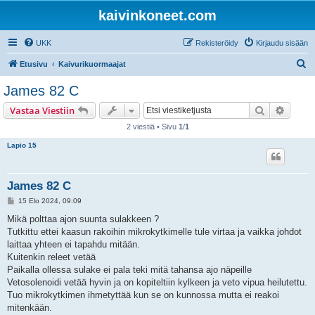
kaivinkoneet.com
UKK
Rekisteröidy
Kirjaudu sisään
E
Etusivu
Kaivurikuormaajat
t
James 82 C
s
Etsi
Tarken
Vastaa Viestiin
i
2 viestiä • Sivu
1
/
1
Lapio 15
James 82 C
V
15 Elo 2024, 09:09
i
e
Mikä polttaa ajon suunta sulakkeen ?
s
Tutkittu ettei kaasun rakoihin mikrokytkimelle tule virtaa ja vaikka johdot
t
i
laittaa yhteen ei tapahdu mitään.
Kuitenkin releet vetää
Paikalla ollessa sulake ei pala teki mitä tahansa ajo näpeille
Vetosolenoidi vetää hyvin ja on kopiteltiin kylkeen ja veto vipua heilutettu.
Tuo mikrokytkimen ihmetyttää kun se on kunnossa mutta ei reakoi
mitenkään.