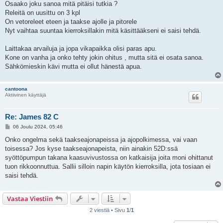
Osaako joku sanoa mitä pitäisi tutkia ?
Releitä on uusittu on 3 kpl
On vetoreleet eteen ja taakse ajolle ja pitorele
Nyt vaihtaa suuntaa kierroksillakin mitä käsittääkseni ei saisi tehdä.
Laittakaa arvailuja ja jopa vikapaikka olisi paras apu.
Kone on vanha ja onko tehty jokin ohitus , mutta sitä ei osata sanoa.
Sähkömieskin kävi mutta ei ollut hänestä apua.
cantoona
Aktiivinen käyttäjä
Re: James 82 C
V
06 Joulu 2024, 05:46
i
e
Onko ongelma sekä taakseajonapeissa ja ajopolkimessa, vai vaan
s
toisessa? Jos kyse taakseajonapeista, niin ainakin 52D:ssä
t
i
syöttöpumpun takana kaasuvivustossa on katkaisija joita moni ohittanut
tuon rikkoonnuttua. Sallii silloin napin käytön kierroksilla, jota tosiaan ei
saisi tehdä.
Vastaa Viestiin
2 viestiä • Sivu
1
/
1