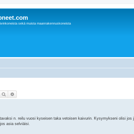
oneet.com
ivinkoneista sekä muista maanrakennuskoneista
Etsi
Tarkennettu haku
avaksi n. reilu vuosi kyseisen taka vetoisen kaivurin. Kysymykseni olisi jos jo
s asia selviäisi.