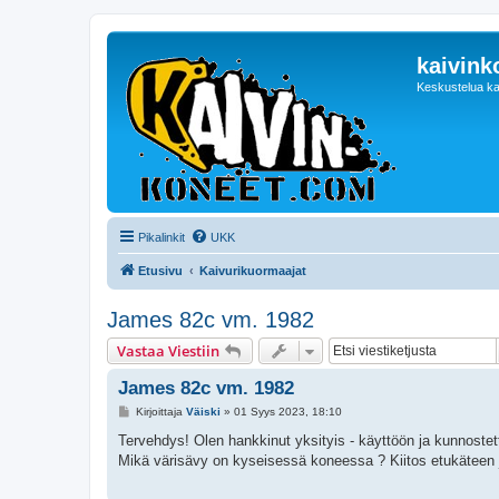
kaivink
Keskustelua ka
Pikalinkit
UKK
Etusivu
Kaivurikuormaajat
James 82c vm. 1982
Vastaa Viestiin
James 82c vm. 1982
V
Kirjoittaja
Väiski
»
01 Syys 2023, 18:10
i
e
Tervehdys! Olen hankkinut yksityis - käyttöön ja kunnostett
s
Mikä värisävy on kyseisessä koneessa ? Kiitos etukäteen jo
t
i