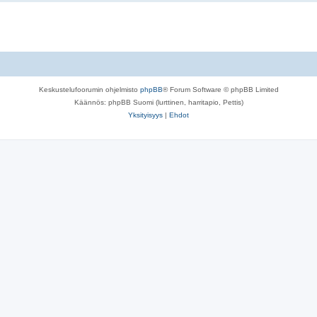
Keskustelufoorumin ohjelmisto
phpBB
® Forum Software © phpBB Limited
Käännös: phpBB Suomi (lurttinen, harritapio, Pettis)
Yksityisyys
|
Ehdot