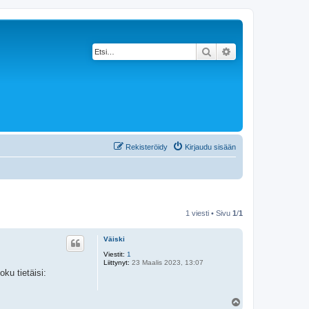
Etsi
Tarkennettu haku
Rekisteröidy
Kirjaudu sisään
1 viesti • Sivu
1
/
1
Väiski
Viestit:
1
Liittynyt:
23 Maalis 2023, 13:07
ku tietäisi:
Y