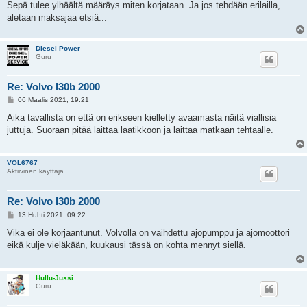
Sepä tulee ylhäältä määräys miten korjataan. Ja jos tehdään erilailla,
aletaan maksajaa etsiä...
Diesel Power
Guru
Re: Volvo l30b 2000
V
06 Maalis 2021, 19:21
i
e
Aika tavallista on että on erikseen kielletty avaamasta näitä viallisia
s
juttuja. Suoraan pitää laittaa laatikkoon ja laittaa matkaan tehtaalle.
t
i
VOL6767
Aktiivinen käyttäjä
Re: Volvo l30b 2000
V
13 Huhti 2021, 09:22
i
e
Vika ei ole korjaantunut. Volvolla on vaihdettu ajopumppu ja ajomoottori
s
eikä kulje vieläkään, kuukausi tässä on kohta mennyt siellä.
t
i
Hullu-Jussi
Guru