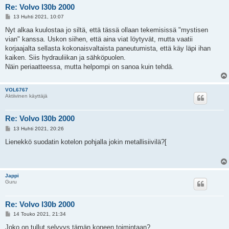
Re: Volvo l30b 2000
V
13 Huhti 2021, 10:07
i
e
Nyt alkaa kuulostaa jo siltä, että tässä ollaan tekemisissä "mystisen
s
vian" kanssa. Uskon siihen, että aina viat löytyvät, mutta vaatii
t
i
korjaajalta sellasta kokonaisvaltaista paneutumista, että käy läpi ihan
kaiken. Siis hydrauliikan ja sähköpuolen.
Näin periaatteessa, mutta helpompi on sanoa kuin tehdä.
VOL6767
Aktiivinen käyttäjä
Re: Volvo l30b 2000
V
13 Huhti 2021, 20:26
i
e
Lienekkö suodatin kotelon pohjalla jokin metallisiivilä?[
s
t
i
Jappi
Guru
Re: Volvo l30b 2000
V
14 Touko 2021, 21:34
i
e
Joko on tullut selvyys tämän koneen toimintaan?