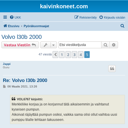
kaivinkoneet.com
UKK
Rekisteröidy
Kirjaudu sisään
E
Etusivu
Pyöräkuormaajat
t
Volvo l30b 2000
s
Etsi
Tarken
Vastaa Viestiin
i
1
2
3
4
5
Edellinen
47 viestiä
Jappi
Guru
Re: Volvo l30b 2000
V
06 Maalis 2021, 13:26
i
e
s
VOL6767 kirjoitti:
t
i
Merkkiliike korjaa ja on korjannut tätä aikaisemmin ja vaihtanut
kyseisen pumpun.
Aikoivat räjäyttää pumpun osiksi, vaikka sama olisi ollut vaihtoa uusi
pumppu tilalle tehtaan takuuseen.