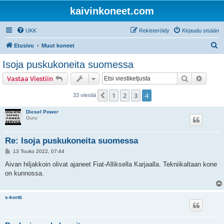
kaivinkoneet.com
UKK
Rekisteröidy
Kirjaudu sisään
E
Etusivu
Muut koneet
t
Isoja puskukoneita suomessa
s
Etsi
Tarken
Vastaa Viestiin
i
1
2
3
4
Edellinen
33 viestiä
Diesel Power
Guru
Re: Isoja puskukoneita suomessa
V
13 Touko 2022, 07:44
i
e
Aivan hiljakkoin olivat ajaneet Fiat-Alliksella Karjaalla. Tekniikaltaan kone
s
on kunnossa.
t
i
s-kortti