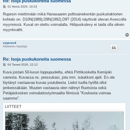
Re: Isoja puskukoneita suomessa
V
01 Heinä 2025, 16:23
i
e
Rupesin miettimään mikä Hanasaaren polttoainekentän puskutraktorien
s
kohtalo on. D10N(1989),D9N(1992),D9T (2014) näyttivät olevan Avescolla
t
i
myynnissä. Kuvat on otettu voimalalla. Hiilipuskulevy ei taida olla oikein
myyntivaltti.
veperav4
Aktiivinen käyttäjä
Re: Isoja puskukoneita suomessa
V
04 Tammi 2026, 22:12
i
e
Kuva jostain 50-luvun loppupuolelta, ehkä Pirttikoskelta Kemijoki
s
varresta. Kuvassa ns. pressukasi, jota mm. isäukkoni ajeli. En ole
t
i
löytänyt vastaavaa kuvaa youtubesta. Liekö tuolla hytillä ollut
jenkeissäkään. Muuten vastaavia olen nähnyt Ruotsista sekä
Petäjäskosken voimalaitostyömaalta filmissä "Koskesta voimaa
saamme".
LIITTEET