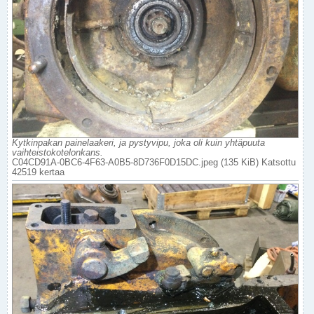
Kytkinpakan painelaakeri, ja pystyvipu, joka oli kuin yhtäpuuta
vaihteistokotelonkans.
C04CD91A-0BC6-4F63-A0B5-8D736F0D15DC.jpeg (135 KiB) Katsottu
42519 kertaa