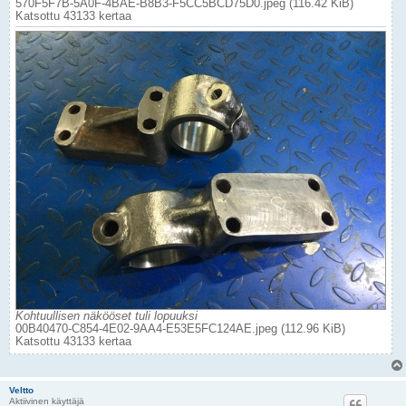
570F5F7B-5A0F-4BAE-B8B3-F5CC5BCD75D0.jpeg (116.42 KiB)
Katsottu 43133 kertaa
Kohtuullisen näkööset tuli lopuuksi
00B40470-C854-4E02-9AA4-E53E5FC124AE.jpeg (112.96 KiB)
Katsottu 43133 kertaa
Veltto
Aktiivinen käyttäjä