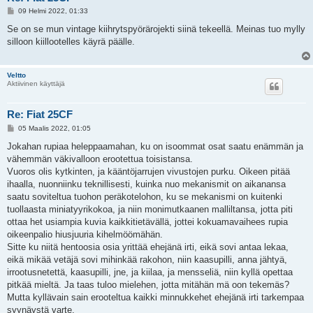
V
09 Helmi 2022, 01:33
i
e
Se on se mun vintage kiihrytspyörärojekti siinä tekeellä. Meinas tuo mylly
s
silloon kiillootelles käyrä päälle.
t
i
Veltto
Aktiivinen käyttäjä
Re: Fiat 25CF
V
05 Maalis 2022, 01:05
i
e
Jokahan rupiaa heleppaamahan, ku on isoommat osat saatu enämmän ja
s
vähemmän väkivalloon erootettua toisistansa.
t
i
Vuoros olis kytkinten, ja kääntöjarrujen vivustojen purku. Oikeen pitää
ihaalla, nuonniinku teknillisesti, kuinka nuo mekanismit on aikanansa
saatu soviteltua tuohon peräkotelohon, ku se mekanismi on kuitenki
tuollaasta miniatyyrikokoa, ja niin monimutkaanen malliltansa, jotta piti
ottaa het usiampia kuvia kaikkitietävällä, jottei kokuamavaihees rupia
oikeenpalio hiusjuuria kihelmöömähän.
Sitte ku niitä hentoosia osia yrittää ehejänä irti, eikä sovi antaa lekaa,
eikä mikää vetäjä sovi mihinkää rakohon, niin kaasupilli, anna jähtyä,
irrootusnetettä, kaasupilli, jne, ja kiilaa, ja mensseliä, niin kyllä opettaa
pitkää mieltä. Ja taas tuloo mielehen, jotta mitähän mä oon tekemäs?
Mutta kyllävain sain erooteltua kaikki minnukkehet ehejänä irti tarkempaa
syynäystä varte.