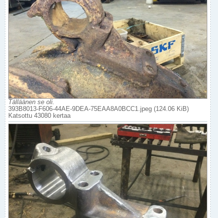
Tälläänen se oli.
393B8013-F606-44AE-9DEA-75EAA8A0BCC1.jpeg (124.06 KiB)
Katsottu 43080 kertaa