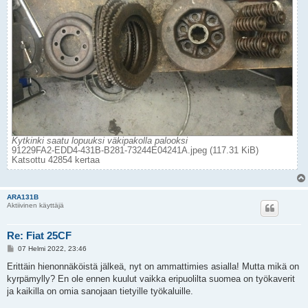
Kytkinki saatu lopuuksi väkipakolla palooksi
91229FA2-EDD4-431B-B281-73244E04241A.jpeg (117.31 KiB)
Katsottu 42854 kertaa
ARA131B
Aktiivinen käyttäjä
Re: Fiat 25CF
V
07 Helmi 2022, 23:46
i
e
Erittäin hienonnäköistä jälkeä, nyt on ammattimies asialla! Mutta mikä on
s
kyrpämylly? En ole ennen kuulut vaikka eripuolilta suomea on työkaverit
t
i
ja kaikilla on omia sanojaan tietyille työkaluille.