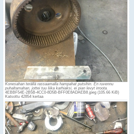
Konesahan terällä rassaamalla hampahat putsihin. En ruvennu
puhaltamahan, jottei tuu liika karhiaksi, ei pian levyt irroota.
4EBBF54E-2B5B-4CC0-8D5B-BFF0E8ADAEB8.jpeg (105.66 KiB)
Katsottu 42854 kertaa