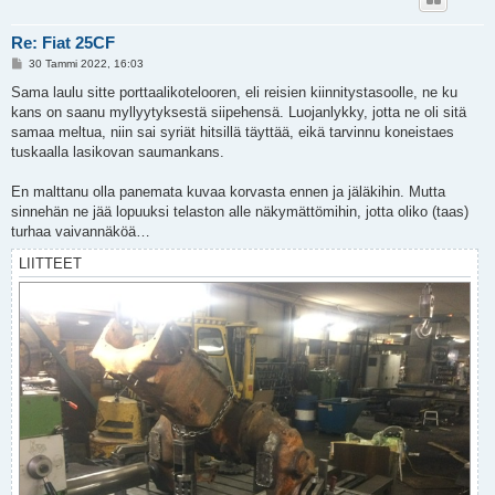
Re: Fiat 25CF
V
30 Tammi 2022, 16:03
i
e
Sama laulu sitte porttaalikotelooren, eli reisien kiinnitystasoolle, ne ku
s
kans on saanu myllyytyksestä siipehensä. Luojanlykky, jotta ne oli sitä
t
i
samaa meltua, niin sai syriät hitsillä täyttää, eikä tarvinnu koneistaes
tuskaalla lasikovan saumankans.
En malttanu olla panemata kuvaa korvasta ennen ja jäläkihin. Mutta
sinnehän ne jää lopuuksi telaston alle näkymättömihin, jotta oliko (taas)
turhaa vaivannäköä…
LIITTEET