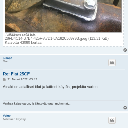
Tälläänen siitä tuli.
28FB4C14-B7B4-425F-A7D1-8A182C58979B.jpeg (113.31 KiB)
Katsottu 43080 kertaa
jusape
Guru
Re: Fiat 25CF
V
31 Tammi 2022, 03:42
i
e
Ainaki on asialliset tilat ja laitteet käytös, projektia varten .......
s
t
i
Vanhaa kalustoa on, lisääntyvät vaan mokomat...
Veltto
Aktiivinen käyttäjä