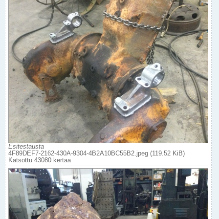
Esitestausta
4F89DEF7-2162-430A-9304-4B2A10BC55B2.jpeg (119.52 KiB)
Katsottu 43080 kertaa