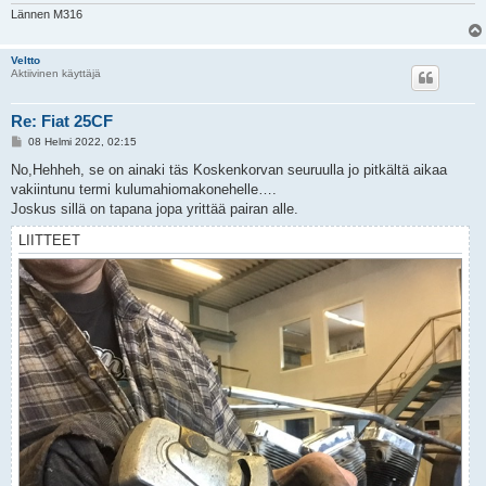
Lännen M316
Veltto
Aktiivinen käyttäjä
Re: Fiat 25CF
V
08 Helmi 2022, 02:15
i
e
No,Hehheh, se on ainaki täs Koskenkorvan seuruulla jo pitkältä aikaa
s
vakiintunu termi kulumahiomakonehelle….
t
i
Joskus sillä on tapana jopa yrittää pairan alle.
LIITTEET