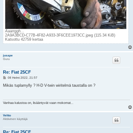
Aaarrggh…
2A9A3BCD-C77B-4F82-A933-3F6CEE1973CC.jpeg (115.34 KiB)
Katsottu 42759 kertaa
jusape
Guru
Re: Fiat 25CF
V
08 Helmi 2022, 21:57
i
e
Mikäs tuplamylly ? H-D V-twin wiritelmä taustalla on ?
s
t
i
Vanhaa kalustoa on, lisääntyvät vaan mokomat...
Veltto
Aktiivinen käyttäjä
Re: Fiat 25CF