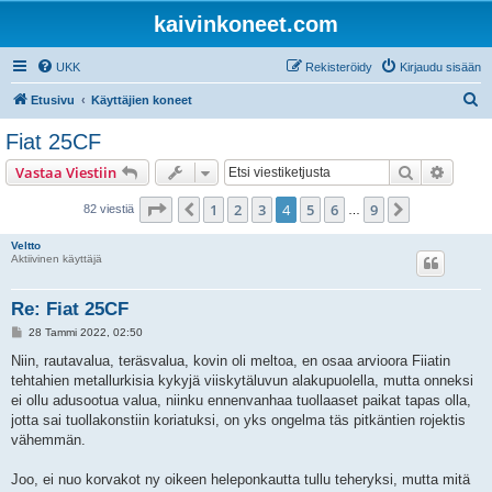
kaivinkoneet.com
UKK
Rekisteröidy
Kirjaudu sisään
E
Etusivu
Käyttäjien koneet
t
Fiat 25CF
s
Etsi
Tarken
Vastaa Viestiin
i
Sivu
4
/
9
1
2
3
4
5
6
9
Edellinen
Seuraava
82 viestiä
…
Veltto
Aktiivinen käyttäjä
Re: Fiat 25CF
V
28 Tammi 2022, 02:50
i
e
Niin, rautavalua, teräsvalua, kovin oli meltoa, en osaa arvioora Fiiatin
s
tehtahien metallurkisia kykyjä viiskytäluvun alakupuolella, mutta onneksi
t
i
ei ollu adusootua valua, niinku ennenvanhaa tuollaaset paikat tapas olla,
jotta sai tuollakonstiin koriatuksi, on yks ongelma täs pitkäntien rojektis
vähemmän.
Joo, ei nuo korvakot ny oikeen heleponkautta tullu teheryksi, mutta mitä