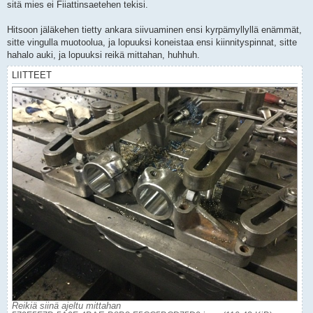
sitä mies ei Fiiattinsaetehen tekisi.
Hitsoon jäläkehen tietty ankara siivuaminen ensi kyrpämyllyllä enämmät,
sitte vingulla muotoolua, ja lopuuksi koneistaa ensi kiinnityspinnat, sitte
hahalo auki, ja lopuuksi reikä mittahan, huhhuh.
LIITTEET
Reikiä siinä ajeltu mittahan