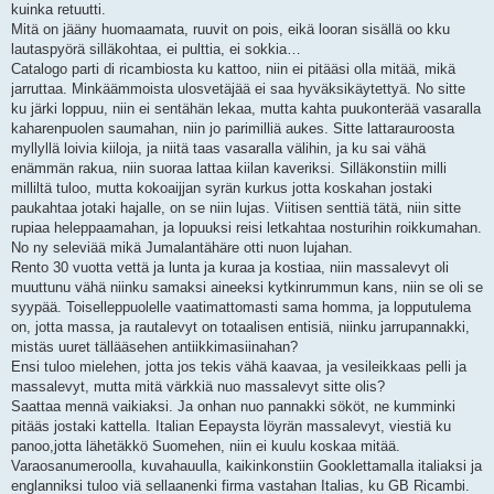
kuinka retuutti.
Mitä on jääny huomaamata, ruuvit on pois, eikä looran sisällä oo kku
lautaspyörä silläkohtaa, ei pulttia, ei sokkia…
Catalogo parti di ricambiosta ku kattoo, niin ei pitääsi olla mitää, mikä
jarruttaa. Minkäämmoista ulosvetäjää ei saa hyväksikäytettyä. No sitte
ku järki loppuu, niin ei sentähän lekaa, mutta kahta puukonterää vasaralla
kaharenpuolen saumahan, niin jo parimilliä aukes. Sitte lattarauroosta
myllyllä loivia kiiloja, ja niitä taas vasaralla välihin, ja ku sai vähä
enämmän rakua, niin suoraa lattaa kiilan kaveriksi. Silläkonstiin milli
milliltä tuloo, mutta kokoaijjan syrän kurkus jotta koskahan jostaki
paukahtaa jotaki hajalle, on se niin lujas. Viitisen senttiä tätä, niin sitte
rupiaa heleppaamahan, ja lopuuksi reisi letkahtaa nosturihin roikkumahan.
No ny seleviää mikä Jumalantähäre otti nuon lujahan.
Rento 30 vuotta vettä ja lunta ja kuraa ja kostiaa, niin massalevyt oli
muuttunu vähä niinku samaksi aineeksi kytkinrummun kans, niin se oli se
syypää. Toiselleppuolelle vaatimattomasti sama homma, ja lopputulema
on, jotta massa, ja rautalevyt on totaalisen entisiä, niinku jarrupannakki,
mistäs uuret tällääsehen antiikkimasiinahan?
Ensi tuloo mielehen, jotta jos tekis vähä kaavaa, ja vesileikkaas pelli ja
massalevyt, mutta mitä värkkiä nuo massalevyt sitte olis?
Saattaa mennä vaikiaksi. Ja onhan nuo pannakki sököt, ne kumminki
pitääs jostaki kattella. Italian Eepaysta löyrän massalevyt, viestiä ku
panoo,jotta lähetäkkö Suomehen, niin ei kuulu koskaa mitää.
Varaosanumeroolla, kuvahauulla, kaikinkonstiin Gooklettamalla italiaksi ja
englanniksi tuloo viä sellaanenki firma vastahan Italias, ku GB Ricambi.