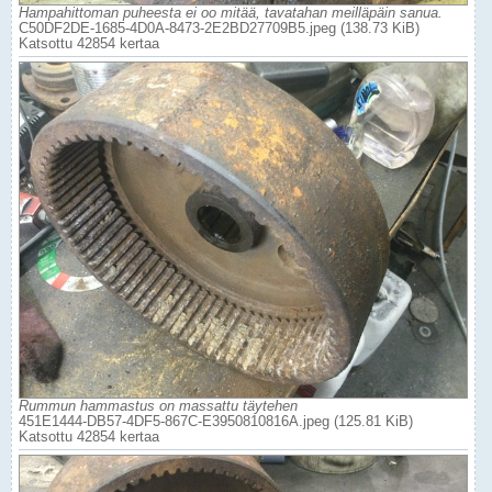
Hampahittoman puheesta ei oo mitää, tavatahan meilläpäin sanua.
C50DF2DE-1685-4D0A-8473-2E2BD27709B5.jpeg (138.73 KiB)
Katsottu 42854 kertaa
Rummun hammastus on massattu täytehen
451E1444-DB57-4DF5-867C-E3950810816A.jpeg (125.81 KiB)
Katsottu 42854 kertaa