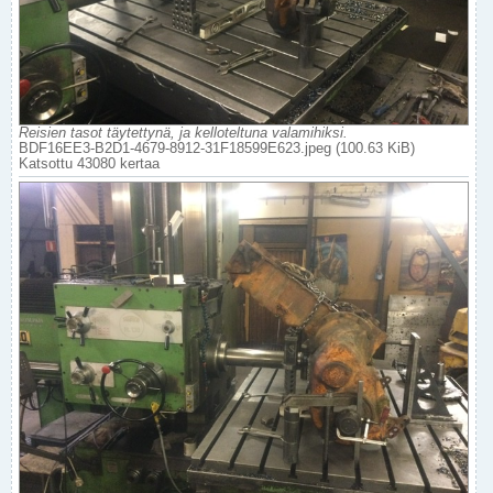
Reisien tasot täytettynä, ja kelloteltuna valamihiksi.
BDF16EE3-B2D1-4679-8912-31F18599E623.jpeg (100.63 KiB)
Katsottu 43080 kertaa