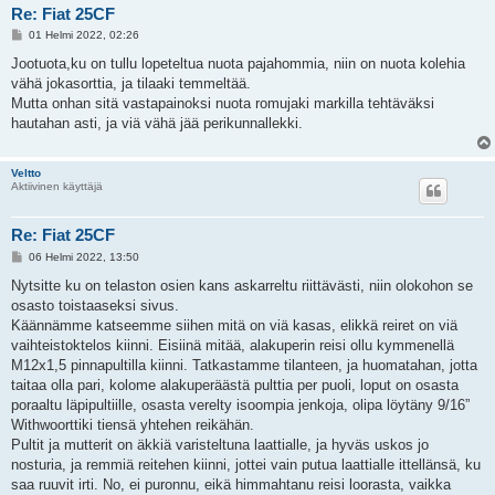
Re: Fiat 25CF
V
01 Helmi 2022, 02:26
i
e
Jootuota,ku on tullu lopeteltua nuota pajahommia, niin on nuota kolehia
s
vähä jokasorttia, ja tilaaki temmeltää.
t
i
Mutta onhan sitä vastapainoksi nuota romujaki markilla tehtäväksi
hautahan asti, ja viä vähä jää perikunnallekki.
Veltto
Aktiivinen käyttäjä
Re: Fiat 25CF
V
06 Helmi 2022, 13:50
i
e
Nytsitte ku on telaston osien kans askarreltu riittävästi, niin olokohon se
s
osasto toistaaseksi sivus.
t
i
Käännämme katseemme siihen mitä on viä kasas, elikkä reiret on viä
vaihteistoktelos kiinni. Eisiinä mitää, alakuperin reisi ollu kymmenellä
M12x1,5 pinnapultilla kiinni. Tatkastamme tilanteen, ja huomatahan, jotta
taitaa olla pari, kolome alakuperäästä pulttia per puoli, loput on osasta
poraaltu läpipultiille, osasta verelty isoompia jenkoja, olipa löytäny 9/16”
Withwoorttiki tiensä yhtehen reikähän.
Pultit ja mutterit on äkkiä varisteltuna laattialle, ja hyväs uskos jo
nosturia, ja remmiä reitehen kiinni, jottei vain putua laattialle ittellänsä, ku
saa ruuvit irti. No, ei puronnu, eikä himmahtanu reisi loorasta, vaikka