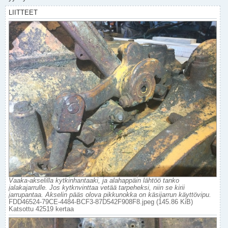
LIITTEET
Vaaka-akselilla kytkinhantaaki, ja alahappäin lähtöö tanko
jalakajarrulle. Jos kytknvinttaa vetää tarpeheksi, niin se kirii
jarrupantaa. Akselin pääs olova pikkunokka on käsijarrun käyttövipu.
FDD46524-79CE-4484-BCF3-87D542F908F8.jpeg (145.86 KiB)
Katsottu 42519 kertaa