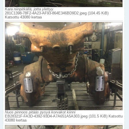
Kara niinpitkällä, jotta ylettyy.
281C1398-78F2-4A23-AF93-864E346BD9D2.jpeg (104.45 KiB)
Katsottu 43080 kertaa
Nuos pinnoos pitääs pysyä korvakot kiinni
EB28321F-FA3D-4392-93D4-A7A651A5A303.jpeg (101.5 KiB) Katsottu
43080 kertaa