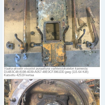
Vaaka-akselin vivustot puraattuna vaihteistokotelon kannesta.
D14B3C48-8198-4039-A057-48E0CF3961DD.jpeg (115.64 KiB)
Katsottu 42519 kertaa