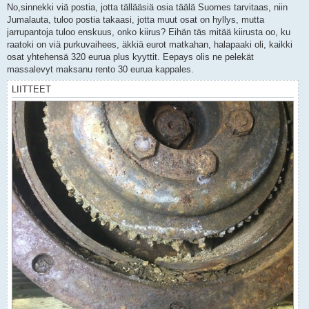
No,sinnekki viä postia, jotta tällääsiä osia täälä Suomes tarvitaas, niin
Jumalauta, tuloo postia takaasi, jotta muut osat on hyllys, mutta
jarrupantoja tuloo enskuus, onko kiirus? Eihän täs mitää kiirusta oo, ku
raatoki on viä purkuvaihees, äkkiä eurot matkahan, halapaaki oli, kaikki
osat yhtehensä 320 eurua plus kyyttit. Eepays olis ne pelekät
massalevyt maksanu rento 30 eurua kappales.
LIITTEET