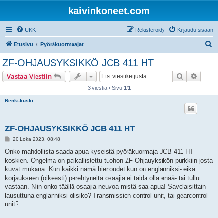
kaivinkoneet.com
UKK
Rekisteröidy
Kirjaudu sisään
E
Etusivu
Pyöräkuormaajat
t
ZF-OHJAUSYKSIKKÖ JCB 411 HT
s
Etsi
Tarken
Vastaa Viestiin
i
3 viestiä • Sivu
1
/
1
Renki-kuski
ZF-OHJAUSYKSIKKÖ JCB 411 HT
V
20 Loka 2023, 08:48
i
e
Onko mahdollista saada apua kyseistä pyöräkuormaja JCB 411 HT
s
koskien. Ongelma on paikallistettu tuohon ZF-Ohjauyksikön purkkiin josta
t
i
kuvat mukana. Kun kaikki nämä hienoudet kun on englanniksi- eikä
korjaukseen (oikeesti) perehtyneitä osaajia ei taida olla enää- tai tullut
vastaan. Niin onko täällä osaajia neuvoa mistä saa apua! Savolaisittain
lausuttuna englanniksi olisiko? Transmission control unit, tai gearcontrol
unit?