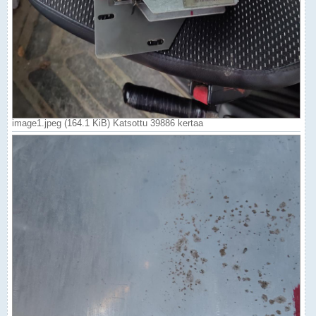
image1.jpeg (164.1 KiB) Katsottu 39886 kertaa