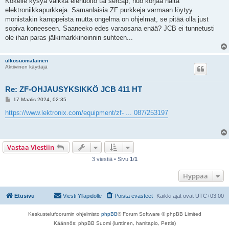
Kokeile kysyä vaikka elehuolto tai sercap, nuo korjaa näitä
s
elektroniikkapurkkeja. Samanlaisia ZF purkkeja varmaan löytyy
t
i
monistakin kamppeista mutta ongelma on ohjelmat, se pitää olla just
sopiva koneeseen. Saaneeko edes varaosana enää? JCB ei tunnetusti
ole ihan paras jälkimarkkinoinnin suhteen...
ulkosuomalainen
Aktiivinen käyttäjä
Re: ZF-OHJAUSYKSIKKÖ JCB 411 HT
V
17 Maalis 2024, 02:35
i
e
https://www.lektronix.com/equipment/zf- ... 087/253197
s
t
i
Vastaa Viestiin
3 viestiä • Sivu
1
/
1
Hyppää
Etusivu
Viesti Ylläpidolle
Poista evästeet
Kaikki ajat ovat
UTC+03:00
Keskustelufoorumin ohjelmisto
phpBB
® Forum Software © phpBB Limited
Käännös: phpBB Suomi (lurttinen, harritapio, Pettis)